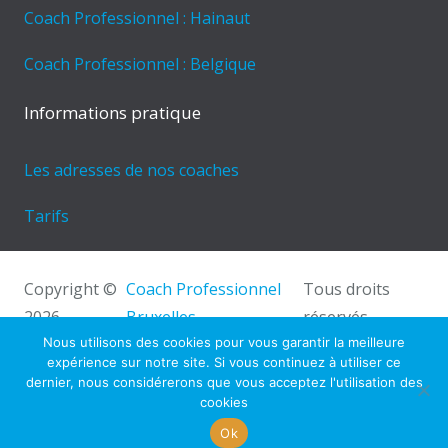
Coach Professionnel : Hainaut
Coach Professionnel : Belgique
Informations pratique
Les adresses de nos coaches
Tarifs
Copyright ©
Coach Professionnel
Tous droits
2026
Bruxelles.
réservés.
Powered by
Privium – Des services qui soutiennent
Nous utilisons des cookies pour vous garantir la meilleure
expérience sur notre site. Si vous continuez à utiliser ce
vos soins. Pour psychologues, psychotherapeutes et
dernier, nous considérerons que vous acceptez l'utilisation des
hypnotherapeutes.
cookies
RGPD – Politique de Protection de la Vie Privée
Ok