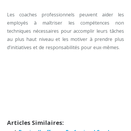
bruxelles
Les coaches professionnels peuvent aider les
employés à maîtriser les compétences non
techniques nécessaires pour accomplir leurs tâches
au plus haut niveau et les motiver à prendre plus
d’initiatives et de responsabilités pour eux-mêmes.
À
qui s’adresse le coaching professionnel ?
tarifs coaching
Coach professionnel 1200, coach professionnel 1050,
Coach professionnel à Bruxelles Tarif, Coach
professionnel Bruxelles, Coaching professionnel
Ixelles, Coach professionnel Auderghem
Articles Similaires: