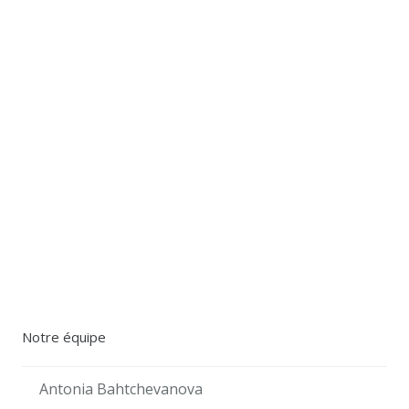
Coach professionnel Woluwe-saint-
lambert, en plus, en fin
Bruxelles, professionnel anderlecht woluwe
Coach professionnel Namur, Coach professionnel
Ixelles, Coach professionnel 1050, Coach
professionnel Schaerbeek, Coach professionnel
Uccle, Coach 1000,coach Auderghem, Coach 1200,
Coach professionnel à Bruxelles Tarif
Notre équipe
Antonia Bahtchevanova