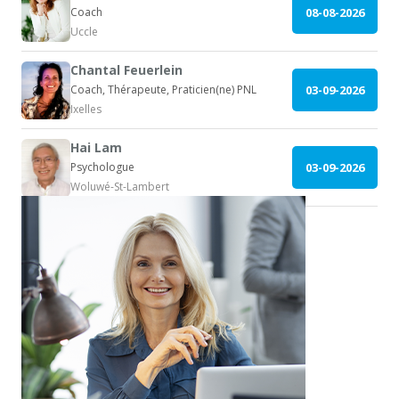
Coach
08-08-2026
Uccle
Chantal Feuerlein
Coach, Thérapeute, Praticien(ne) PNL
03-09-2026
Ixelles
Hai Lam
Psychologue
03-09-2026
Woluwé-St-Lambert